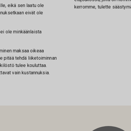
e, eikä sen laatu ole
kerromme, tulette säästymä
nuksetkaan eivät ole
ei ole minkäänlaista
aminen maksaa oikeaa
se pitää tehdä liiketoiminnan
kilöstö tulee kouluttaa.
ttavat vain kustannuksia.