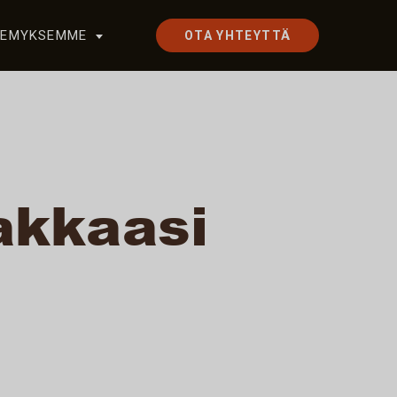
KEMYKSEMME
OTA YHTEYTTÄ
akkaasi