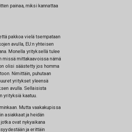
tten painaa, miksi kannattaa
, että pakkoa vielä tsempataan
kojen avulla, EU:n yhteisen
na. Monella yrityksellä tulee
an missä mittakaavoissa nämä
ljon olisi säästetty jos homma
toon. Nimittäin, puhutaan
suuret yritykset yleensä
sen avulla. Sellaisista
 yrityksiä kaatuu.
mminkaan. Mutta vaakakupissa
in asiakkaat ja heidän
 jotka ovat nykyaikana
isyydestään ja erittäin