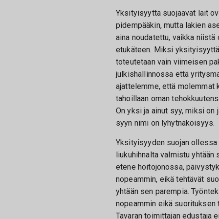
Yksityisyyttä suojaavat lait o
pidempääkin, mutta lakien ase
aina noudatettu, vaikka niistä 
etukäteen. Miksi yksityisyytt
toteutetaan vain viimeisen pa
julkishallinnossa että yritys
ajattelemme, että molemmat 
tahoillaan oman tehokkuutens
On yksi ja ainut syy, miksi on 
syyn nimi on lyhytnäköisyys.
Yksityisyyden suojan ollessa
liukuhihnalta valmistu yhtään
etene hoitojonossa, päivystyk
nopeammin, eikä tehtävät suo
yhtään sen parempia. Työnteki
nopeammin eikä suorituksen t
Tavaran toimittajan edustaja e