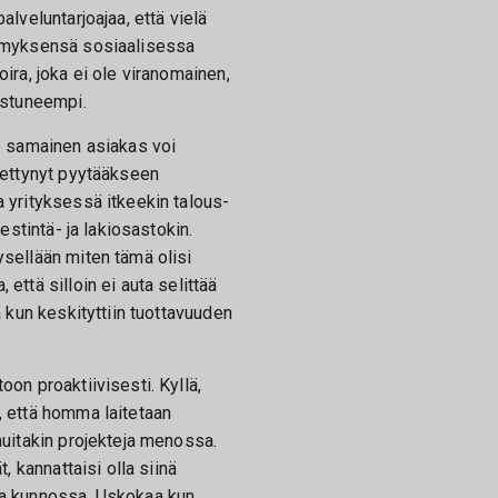
alveluntarjoajaa, että vielä
tymyksensä sosiaalisessa
ira, joka ei ole viranomainen,
ostuneempi.
uo samainen asiakas voi
pettynyt pyytääkseen
 yrityksessä itkeekin talous-
iestintä- ja lakiosastokin.
ysellään miten tämä olisi
että silloin ei auta selittää
ä kun keskityttiin tuottavuuden
oon proaktiivisesti. Kyllä,
, että homma laitetaan
muitakin projekteja menossa.
t, kannattaisi olla siinä
ma kunnossa. Uskokaa kun