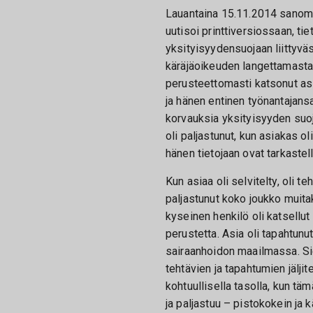
Lauantaina 15.11.2014 sanom
uutisoi printtiversiossaan, tie
yksityisyydensuojaan liittyväs
käräjäoikeuden langettamasta 
perusteettomasti katsonut asi
ja hänen entinen työnantajan
korvauksia yksityisyyden suo
oli paljastunut, kun asiakas ol
hänen tietojaan ovat tarkastel
Kun asiaa oli selvitelty, oli
paljastunut koko joukko muitak
kyseinen henkilö oli katsellut 
perustetta. Asia oli tapahtunu
sairaanhoidon maailmassa. Sie
tehtävien ja tapahtumien jälji
kohtuullisella tasolla, kun täm
ja paljastuu – pistokokein ja 