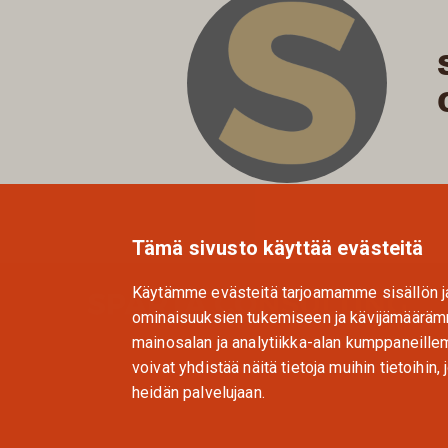
Tämä sivusto käyttää evästeitä
Käytämme evästeitä tarjoamamme sisällön j
ominaisuuksien tukemiseen ja kävijämääräm
mainosalan ja analytiikka-alan kumppaneill
voivat yhdistää näitä tietoja muihin tietoihin, j
heidän palvelujaan.