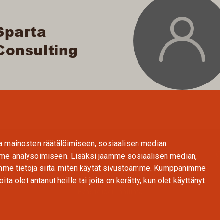
Sparta
Consulting
a mainosten räätälöimiseen, sosiaalisen median
©
me analysoimiseen. Lisäksi jaamme sosiaalisen median,
Tietosuojaseloste
emme tietoja siitä, miten käytät sivustoamme. Kumppanimme
Rekrytoinnin tietosuojaseloste
Evästeiden käyttö ja seuranta
oita olet antanut heille tai joita on kerätty, kun olet käyttänyt
Evästeiden hallinta