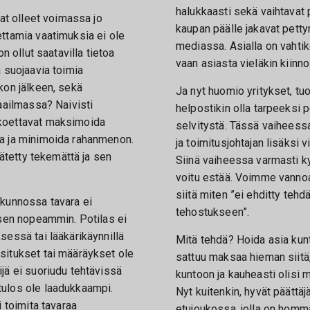
halukkaasti sekä vaihtavat p
vat olleet voimassa jo
kaupan päälle jakavat pet
ttamia vaatimuksia ei ole
mediassa. Asialla on vahtiko
on ollut saatavilla tietoa
vaan asiasta vieläkin kiinn
ä suojaavia toimia
kon jälkeen, sekä
Ja nyt huomio yritykset, t
maailmassa? Naivisti
helpostikin olla tarpeeksi 
koettavat maksimoida
selvitystä. Tässä vaiheessa
a ja minimoida rahanmenon.
ja toimitusjohtajan lisäksi v
jätetty tekemättä ja sen
Siinä vaiheessa varmasti k
voitu estää. Voimme vannoa, 
siitä miten ”ei ehditty tehd
 kunnossa tavara ei
tehostukseen”.
 sen nopeammin. Potilas ei
sessä tai lääkärikäynnillä
Mitä tehdä? Hoida asia kunt
situkset tai määräykset ole
sattuu maksaa hieman siitä
jä ei suoriudu tehtävissä
kuntoon ja kauheasti olisi 
ulos ole laadukkaampi.
Nyt kuitenkin, hyvät päättäjä
i toimita tavaraa
etujoukossa, jolla on hom