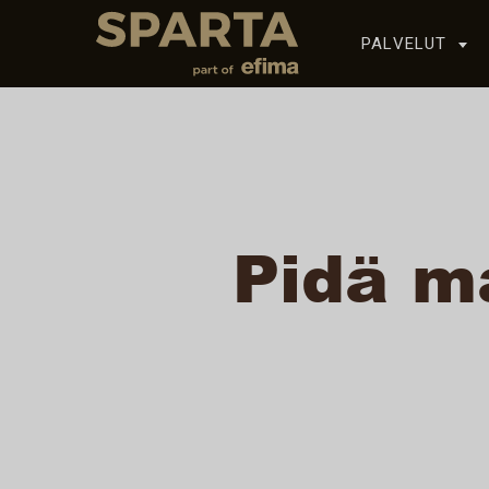
PALVELUT
Siirry sisältöön
Pidä m