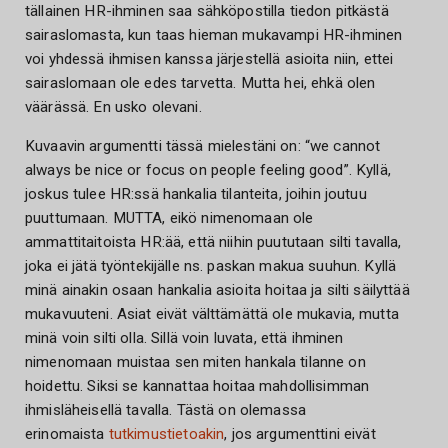
tällainen HR-ihminen saa sähköpostilla tiedon pitkästä
sairaslomasta, kun taas hieman mukavampi HR-ihminen
voi yhdessä ihmisen kanssa järjestellä asioita niin, ettei
sairaslomaan ole edes tarvetta. Mutta hei, ehkä olen
väärässä. En usko olevani.
Kuvaavin argumentti tässä mielestäni on: “we cannot
always be nice or focus on people feeling good”. Kyllä,
joskus tulee HR:ssä hankalia tilanteita, joihin joutuu
puuttumaan. MUTTA, eikö nimenomaan ole
ammattitaitoista HR:ää, että niihin puututaan silti tavalla,
joka ei jätä työntekijälle ns. paskan makua suuhun. Kyllä
minä ainakin osaan hankalia asioita hoitaa ja silti säilyttää
mukavuuteni. Asiat eivät välttämättä ole mukavia, mutta
minä voin silti olla. Sillä voin luvata, että ihminen
nimenomaan muistaa sen miten hankala tilanne on
hoidettu. Siksi se kannattaa hoitaa mahdollisimman
ihmisläheisellä tavalla. Tästä on olemassa
erinomaista
tutkimustietoakin
, jos argumenttini eivät