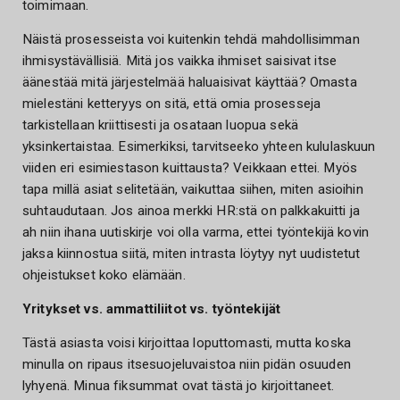
toimimaan.
Näistä prosesseista voi kuitenkin tehdä mahdollisimman
ihmisystävällisiä. Mitä jos vaikka ihmiset saisivat itse
äänestää mitä järjestelmää haluaisivat käyttää? Omasta
mielestäni ketteryys on sitä, että omia prosesseja
tarkistellaan kriittisesti ja osataan luopua sekä
yksinkertaistaa. Esimerkiksi, tarvitseeko yhteen kululaskuun
viiden eri esimiestason kuittausta? Veikkaan ettei. Myös
tapa millä asiat selitetään, vaikuttaa siihen, miten asioihin
suhtaudutaan. Jos ainoa merkki HR:stä on palkkakuitti ja
ah niin ihana uutiskirje voi olla varma, ettei työntekijä kovin
jaksa kiinnostua siitä, miten intrasta löytyy nyt uudistetut
ohjeistukset koko elämään.
Yritykset vs. ammattiliitot vs. työntekijät
Tästä asiasta voisi kirjoittaa loputtomasti, mutta koska
minulla on ripaus itsesuojeluvaistoa niin pidän osuuden
lyhyenä. Minua fiksummat ovat tästä jo kirjoittaneet.