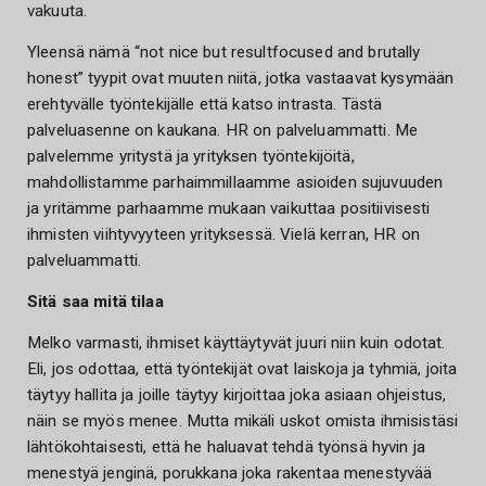
vakuuta.
Yleensä nämä “not nice but resultfocused and brutally
honest” tyypit ovat muuten niitä, jotka vastaavat kysymään
erehtyvälle työntekijälle että katso intrasta. Tästä
palveluasenne on kaukana. HR on palveluammatti. Me
palvelemme yritystä ja yrityksen työntekijöitä,
mahdollistamme parhaimmillaamme asioiden sujuvuuden
ja yritämme parhaamme mukaan vaikuttaa positiivisesti
ihmisten viihtyvyyteen yrityksessä. Vielä kerran, HR on
palveluammatti.
Sitä saa mitä tilaa
Melko varmasti, ihmiset käyttäytyvät juuri niin kuin odotat.
Eli, jos odottaa, että työntekijät ovat laiskoja ja tyhmiä, joita
täytyy hallita ja joille täytyy kirjoittaa joka asiaan ohjeistus,
näin se myös menee. Mutta mikäli uskot omista ihmisistäsi
lähtökohtaisesti, että he haluavat tehdä työnsä hyvin ja
menestyä jenginä, porukkana joka rakentaa menestyvää