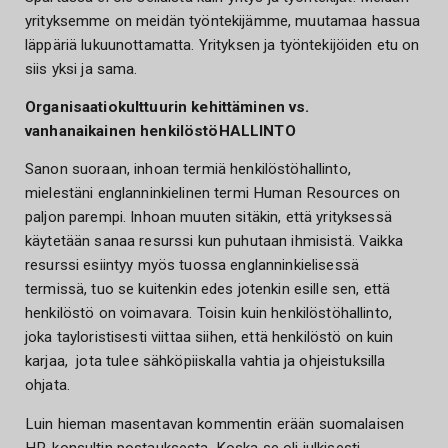
yrityksemme on meidän työntekijämme, muutamaa hassua
läppäriä lukuunottamatta. Yrityksen ja työntekijöiden etu on
siis yksi ja sama.
Organisaatiokulttuurin kehittäminen vs.
vanhanaikainen henkilöstöHALLINTO
Sanon suoraan, inhoan termiä henkilöstöhallinto,
mielestäni englanninkielinen termi Human Resources on
paljon parempi. Inhoan muuten sitäkin, että yrityksessä
käytetään sanaa resurssi kun puhutaan ihmisistä. Vaikka
resurssi esiintyy myös tuossa englanninkielisessä
termissä, tuo se kuitenkin edes jotenkin esille sen, että
henkilöstö on voimavara. Toisin kuin henkilöstöhallinto,
joka tayloristisesti viittaa siihen, että henkilöstö on kuin
karjaa, jota tulee sähköpiiskalla vahtia ja ohjeistuksilla
ohjata.
Luin hieman masentavan kommentin erään suomalaisen
HR-konsultin postauksesta. Koska se oli julkisesti