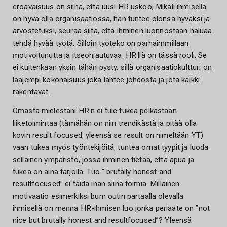
eroavaisuus on siinä, että uusi HR uskoo; Mikäli ihmisellä
on hyvä olla organisaatiossa, hän tuntee olonsa hyväksi ja
arvostetuksi, seuraa siitä, että ihminen luonnostaan haluaa
tehdä hyvää työtä. Silloin työteko on parhaimmillaan
motivoitunutta ja itseohjautuvaa. HR:llä on tässä rooli. Se
ei kuitenkaan yksin tähän pysty, sillä organisaatiokultturi on
laajempi kokonaisuus joka lähtee johdosta ja jota kaikki
rakentavat.
Omasta mielestäni HR:n ei tule tukea pelkästään
liiketoimintaa (tämähän on niin trendikästä ja pitää olla
kovin result focused, yleensä se result on nimeltään YT)
vaan tukea myös työntekijöitä, tuntea omat tyypit ja luoda
sellainen ympäristö, jossa ihminen tietää, että apua ja
tukea on aina tarjolla. Tuo ” brutally honest and
resultfocused” ei taida ihan siinä toimia. Millainen
motivaatio esimerkiksi burn outin partaalla olevalla
ihmisellä on mennä HR-ihmisen luo jonka periaate on ”not
nice but brutally honest and resultfocused”? Yleensä