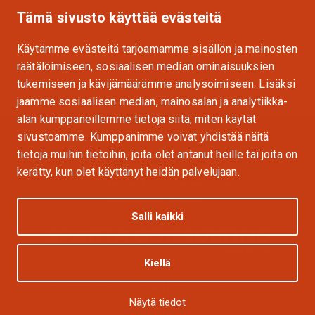
Tämä sivusto käyttää evästeitä
Käytämme evästeitä tarjoamamme sisällön ja mainosten
räätälöimiseen, sosiaalisen median ominaisuuksien
Spartan HR
tukemiseen ja kävijämäärämme analysoimiseen. Lisäksi
jaamme sosiaalisen median, mainosalan ja analytiikka-
alan kumppaneillemme tietoja siitä, miten käytät
sivustoamme. Kumppanimme voivat yhdistää näitä
Tietosuojaseloste
tietoja muihin tietoihin, joita olet antanut heille tai joita on
Rekrytoinnin tietosuojaseloste
kerätty, kun olet käyttänyt heidän palvelujaan.
Evästeiden käyttö ja seuranta
Evästeiden hallinta
Salli kaikki
Kiellä
© 2025 Sparta Consulting. All rights reserved.
Näytä tiedot