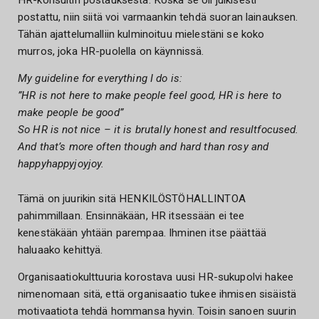
postattu, niin siitä voi varmaankin tehdä suoran lainauksen.
Tähän ajattelumalliin kulminoituu mielestäni se koko
murros, joka HR-puolella on käynnissä.
My guideline for everything I do is:
”HR is not here to make people feel good, HR is here to
make people be good”
So HR is not nice – it is brutally honest and resultfocused.
And that’s more often though and hard than rosy and
happyhappyjoyjoy.
Tämä on juurikin sitä HENKILÖSTÖHALLINTOA
pahimmillaan. Ensinnäkään, HR itsessään ei tee
kenestäkään yhtään parempaa. Ihminen itse päättää
haluaako kehittyä.
Organisaatiokulttuuria korostava uusi HR-sukupolvi hakee
nimenomaan sitä, että organisaatio tukee ihmisen sisäistä
motivaatiota tehdä hommansa hyvin. Toisin sanoen suurin