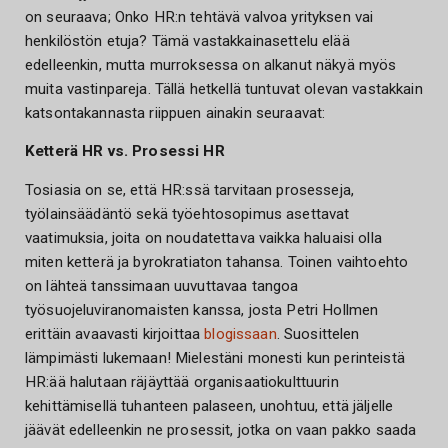
on seuraava; Onko HR:n tehtävä valvoa yrityksen vai
henkilöstön etuja? Tämä vastakkainasettelu elää
edelleenkin, mutta murroksessa on alkanut näkyä myös
muita vastinpareja. Tällä hetkellä tuntuvat olevan vastakkain
katsontakannasta riippuen ainakin seuraavat:
Ketterä HR vs. Prosessi HR
Tosiasia on se, että HR:ssä tarvitaan prosesseja,
työlainsäädäntö sekä työehtosopimus asettavat
vaatimuksia, joita on noudatettava vaikka haluaisi olla
miten ketterä ja byrokratiaton tahansa. Toinen vaihtoehto
on lähteä tanssimaan uuvuttavaa tangoa
työsuojeluviranomaisten kanssa, josta Petri Hollmen
erittäin avaavasti kirjoittaa
blogissaan
. Suosittelen
lämpimästi lukemaan! Mielestäni monesti kun perinteistä
HR:ää halutaan räjäyttää organisaatiokulttuurin
kehittämisellä tuhanteen palaseen, unohtuu, että jäljelle
jäävät edelleenkin ne prosessit, jotka on vaan pakko saada