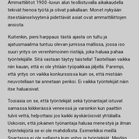
Ammattiliitot 1900-luvun alun teollistuvalla aikakaudella
tekivät hienoa työtä ja olivat paikallaan. Monet nykyään
itsestäänselvyytenä pidettävät asiat ovat ammattiliittojen
ansiota.
Kuitenkin, pieni harppaus tästä ajasta on tultu ja
ajatusmaailma tuntuu olevan jumissa mallissa, jossa iso
suuri yritys on verenhimoinen riistäjä, joka haluaa pahaa
työntekijälle. Sitä vastaan täytyy taistella! Taistellaan vaikka
niin kauan, että ei ole yhtään työpaikkaa jäljellä. Parempi,
että yritys on vaikka konkurssissa kuin se, että mistään
neuvotellaan tai annetaan periksi. Ei vaikka työntekijät näin
itse haluaisivat.
Tosiasia on se, että työntekijät sekä työnantajat istuvat
samassa kiikkerässä veneessä ja varsinkin kun paattiin
tulvii vettä, helpottaisi jos kaikki äyskäröisivät yhtälailla.
Uskoisin, että jokainen työnantaja haluaa menestyä ja ilman
työntekijöitä se ei ole mahdollista. Esimerkiksi meillä
Spartassa ei ole sellaista kuin yritys ja työntekijät. Meidän