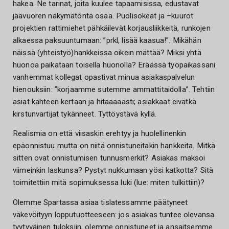
hakea. Ne tarinat, joita kuulee tapaamisissa, edustavat
jäävuoren näkymätöntä osaa. Puolisokeat ja –kuurot
projektien rattimiehet pähkäilevät korjausliikkeitä, runkojen
alkaessa paksuuntumaan: ”prkl, lisää kaasua!”. Mikähän
näissä (yhteistyö)hankkeissa oikein mättää? Miksi yhtä
huonoa paikataan toisella huonolla? Eräässä työpaikassani
vanhemmat kollegat opastivat minua asiakaspalvelun
hienouksiin: ”korjaamme sutemme ammattitaidolla”. Tehtiin
asiat kahteen kertaan ja hitaaaaasti; asiakkaat eivätkä
kirstunvartijat tykänneet. Tyttöystävä kyllä.
Realismia on että viisaskin erehtyy ja huolellinenkin
epäonnistuu mutta on niitä onnistuneitakin hankkeita. Mitkä
sitten ovat onnistumisen tunnusmerkit? Asiakas maksoi
viimeinkin laskunsa? Pystyt nukkumaan yösi katkotta? Sitä
toimitettiin mitä sopimuksessa luki (lue: miten tulkittiin)?
Olemme Spartassa asiaa tislatessamme päätyneet
väkevöityyn lopputuotteeseen: jos asiakas tuntee olevansa
tyytyväinen tuloksiin, olemme onnistuneet ja ansaitsemme