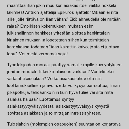
määrittää ihan jokin muu kun asiakas itse, vaikka nokkela
lakimies! Antiikin ajattelija Epikuros ajatteli: ”Mikään ei riitä
sille, jolle riittävä on liian vähän.” Eikö ahneudella ole mitään
rajaa? Empiirisen kokemukseni mukaan esim.
julkishallinnon hankkeet yritetään aloittaa hankintalain
kirjaimen mukaan ja lopetetaan siihen kun toimittajan
karonkassa todetaan ”taas kairattiin kaivo, josta ei juotava
lopu”. Voi meitä veronmaksajia!
Työntekijöiden moraali päättyy samalle rajalle kuin yrityksen
johdon moraali. Tekeekö tilaisuus varkaan? Vai tekeekö
varkaat tilaisuuksia? Voiko asiakassuhde olla niin
luottamuksellinen ja avoin, että voi kysyä pamauttaa, ilman
pikapotkuja, tehdäänkö niin kuin hyvä tulee vai sitä mitä
asiakas haluaa? Luottamus syntyy
asiakastyytyväisyydestä, asiakastyytyväisyys kyvystä
sovittaa asiakkaan ja toimittajan intressit yhteen.
Tulosjahdin (molempien osapuolten) suuntaa on korjattava