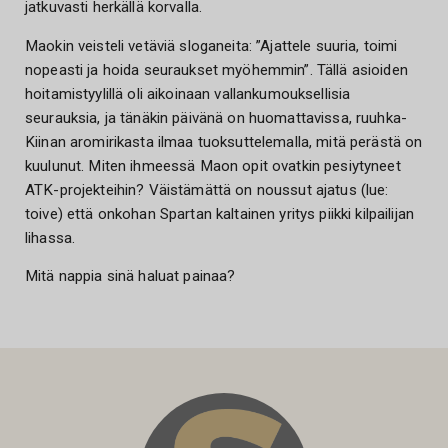
jatkuvasti herkällä korvalla.
Maokin veisteli vetäviä sloganeita: ”Ajattele suuria, toimi
nopeasti ja hoida seuraukset myöhemmin”. Tällä asioiden
hoitamistyylillä oli aikoinaan vallankumouksellisia
seurauksia, ja tänäkin päivänä on huomattavissa, ruuhka-
Kiinan aromirikasta ilmaa tuoksuttelemalla, mitä perästä on
kuulunut. Miten ihmeessä Maon opit ovatkin pesiytyneet
ATK-projekteihin? Väistämättä on noussut ajatus (lue:
toive) että onkohan Spartan kaltainen yritys piikki kilpailijan
lihassa.
Mitä nappia sinä haluat painaa?